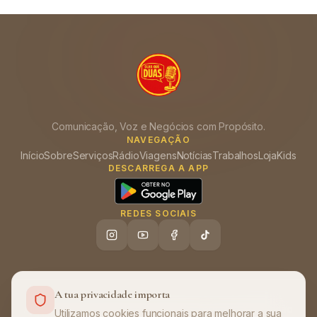
Comunicação, Voz e Negócios com Propósito.
NAVEGAÇÃO
Início
Sobre
Serviços
Rádio
Viagens
Notícias
Trabalhos
Loja
Kids
DESCARREGA A APP
REDES SOCIAIS
A tua privacidade importa
Ajuda (FAQ)
Política de Privacidade
Termos de Utilização
•
•
Utilizamos cookies funcionais para melhorar a sua