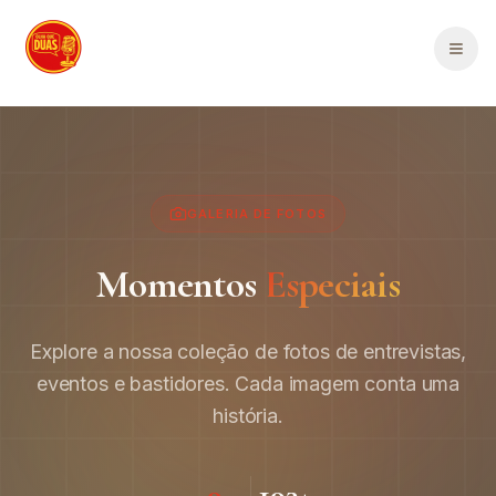
Saltar para o conteúdo principal
Men
GALERIA DE FOTOS
Momentos
Especiais
Explore a nossa coleção de fotos de entrevistas,
eventos e bastidores. Cada imagem conta uma
história.
9
193
+